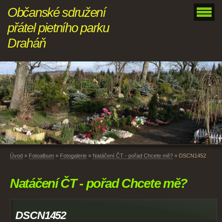
Občanské sdružení
přátel pietního parku
Draháň
Úvod
»
Fotoalbum
»
Fotogalerie
»
Natáčení ČT - pořad Chcete mě?
»
DSCN1452
Natáčení ČT - pořad Chcete mě?
DSCN1452