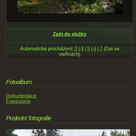
Zpět do složky
Automatické procházení:
3
|
4
|
5
|
6
|
7
(čas ve
vteřinách)
Fotoalbum
Dokumentace
Fotogalerie
Poslední fotografie