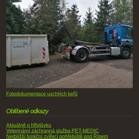
Fotodokumentace uschlých keřů
Oblíbené odkazy
Aktuálně o hřbitůvku
Veterinární záchranná služba PET-MEDIC
Nejbližší funkční zvířecí pohřebiště pod Řípem