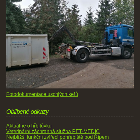
Fotodokumentace uschlých keřů
Oblíbené odkazy
Aktuálně o hřbitůvku
Veterinární záchranná služba PET-MEDIC
Nejbližší funkční zvířecí pohřebiště pod Řípem