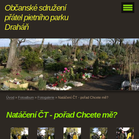
Občanské sdružení
přátel pietního parku
Draháň
Úvod
»
Fotoalbum
»
Fotogalerie
»
Natáčení ČT - pořad Chcete mě?
Natáčení ČT - pořad Chcete mě?