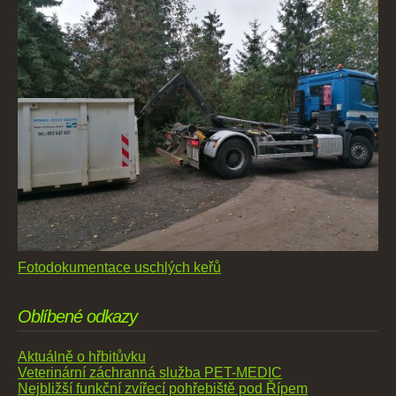
Fotodokumentace uschlých keřů
Oblíbené odkazy
Aktuálně o hřbitůvku
Veterinární záchranná služba PET-MEDIC
Nejbližší funkční zvířecí pohřebiště pod Řípem