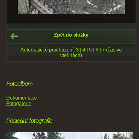
Zpět do složky
Automatické procházení:
3
|
4
|
5
|
6
|
7
(čas ve
vteřinách)
Fotoalbum
Dokumentace
Fotogalerie
Poslední fotografie