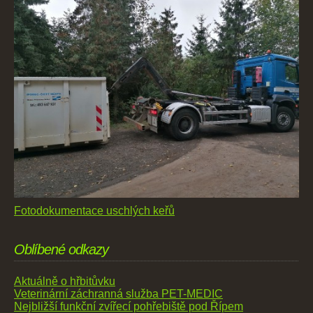
Fotodokumentace uschlých keřů
Oblíbené odkazy
Aktuálně o hřbitůvku
Veterinární záchranná služba PET-MEDIC
Nejbližší funkční zvířecí pohřebiště pod Řípem