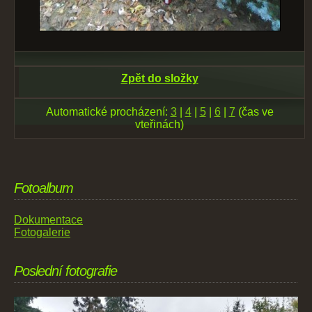
Zpět do složky
Automatické procházení:
3
|
4
|
5
|
6
|
7
(čas ve
vteřinách)
Fotoalbum
Dokumentace
Fotogalerie
Poslední fotografie