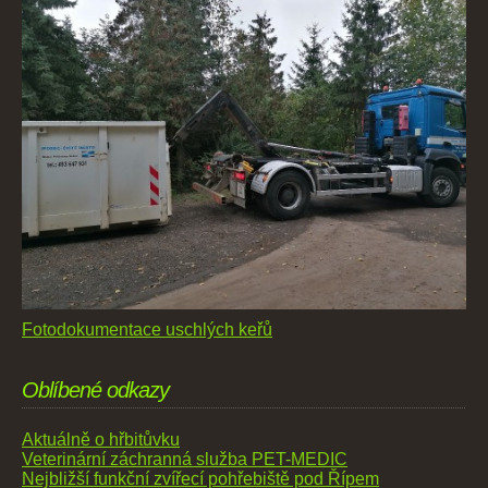
Fotodokumentace uschlých keřů
Oblíbené odkazy
Aktuálně o hřbitůvku
Veterinární záchranná služba PET-MEDIC
Nejbližší funkční zvířecí pohřebiště pod Řípem