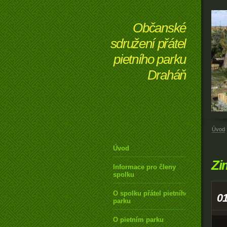
Občanské
sdružení přátel
pietního parku
Draháň
Úvod
Úvod
Zi
Informace pro členy
spolku
O spolku přátel pietního
0
parku
O pietním parku