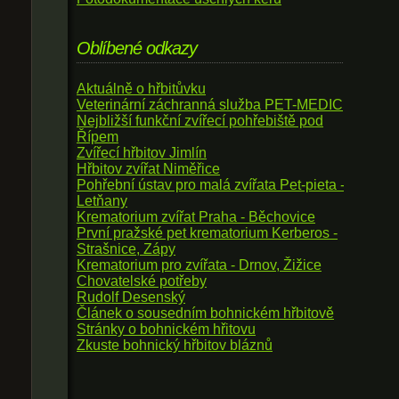
Oblíbené odkazy
Aktuálně o hřbitůvku
Veterinární záchranná služba PET-MEDIC
Nejbližší funkční zvířecí pohřebiště pod
Řípem
Zvířecí hřbitov Jimlín
Hřbitov zvířat Niměřice
Pohřební ústav pro malá zvířata Pet-pieta -
Letňany
Krematorium zvířat Praha - Běchovice
První pražské pet krematorium Kerberos -
Strašnice, Zápy
Krematorium pro zvířata - Drnov, Žižice
Chovatelské potřeby
Rudolf Desenský
Článek o sousedním bohnickém hřbitově
Stránky o bohnickém hřitovu
Zkuste bohnický hřbitov bláznů