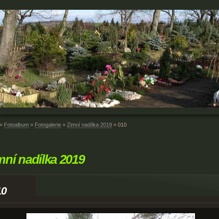
»
Fotoalbum
»
Fotogalerie
»
Zimní nadílka 2019
»
010
mní nadílka 2019
10