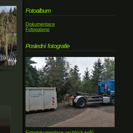
Fotoalbum
Dokumentace
Fotogalerie
Poslední fotografie
Fotodokumentace uschlých keřů