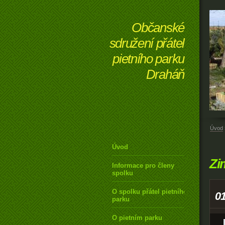
Občanské
sdružení přátel
pietního parku
Draháň
Úvod
Úvod
Zi
Informace pro členy
spolku
O spolku přátel pietního
01
parku
O pietním parku