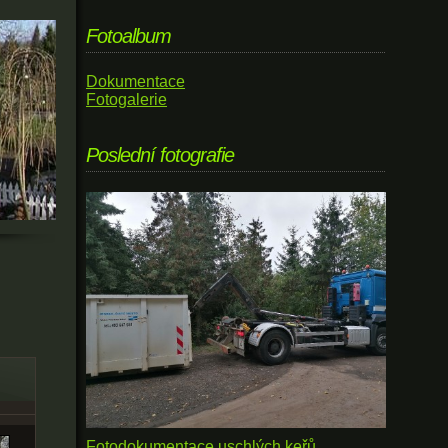
Fotoalbum
Dokumentace
Fotogalerie
Poslední fotografie
Fotodokumentace uschlých keřů