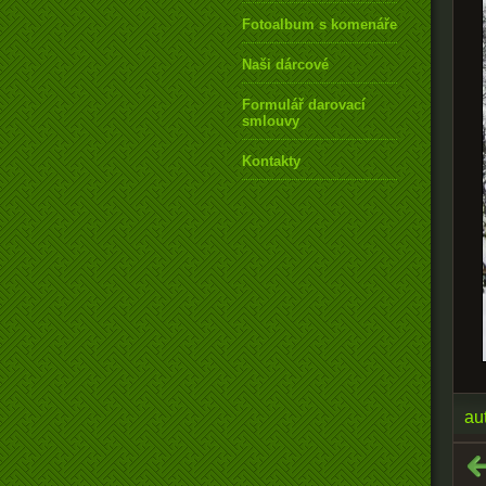
Fotoalbum s komenářem
Naši dárcové
Formulář darovací
smlouvy
Kontakty
au