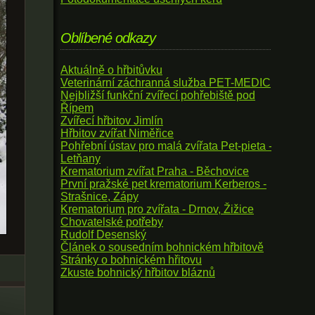
Oblíbené odkazy
Aktuálně o hřbitůvku
Veterinární záchranná služba PET-MEDIC
Nejbližší funkční zvířecí pohřebiště pod
Řípem
Zvířecí hřbitov Jimlín
Hřbitov zvířat Niměřice
Pohřební ústav pro malá zvířata Pet-pieta -
Letňany
Krematorium zvířat Praha - Běchovice
První pražské pet krematorium Kerberos -
Strašnice, Zápy
Krematorium pro zvířata - Drnov, Žižice
Chovatelské potřeby
Rudolf Desenský
Článek o sousedním bohnickém hřbitově
Stránky o bohnickém hřitovu
Zkuste bohnický hřbitov bláznů