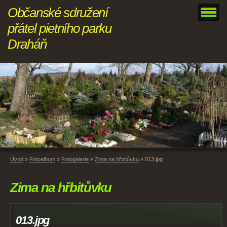
Občanské sdružení
přátel pietního parku
Draháň
Úvod
»
Fotoalbum
»
Fotogalerie
»
Zima na hřbitůvku
»
013.jpg
Zima na hřbitůvku
013.jpg