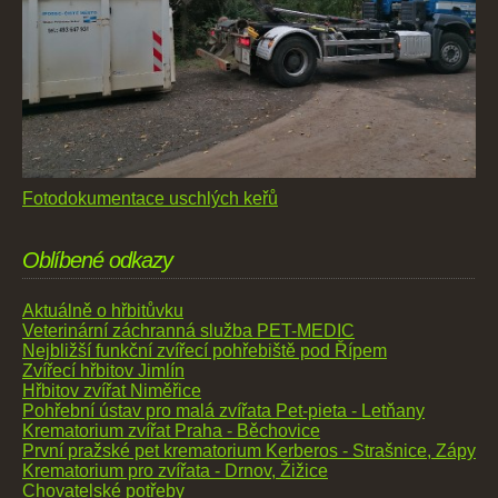
Fotodokumentace uschlých keřů
Oblíbené odkazy
Aktuálně o hřbitůvku
Veterinární záchranná služba PET-MEDIC
Nejbližší funkční zvířecí pohřebiště pod Řípem
Zvířecí hřbitov Jimlín
Hřbitov zvířat Niměřice
Pohřební ústav pro malá zvířata Pet-pieta - Letňany
Krematorium zvířat Praha - Běchovice
První pražské pet krematorium Kerberos - Strašnice, Zápy
Krematorium pro zvířata - Drnov, Žižice
Chovatelské potřeby