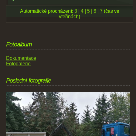
Automatické procházení:
3
|
4
|
5
|
6
|
7
(čas ve
vteřinách)
Fotoalbum
Dokumentace
Fotogalerie
Poslední fotografie