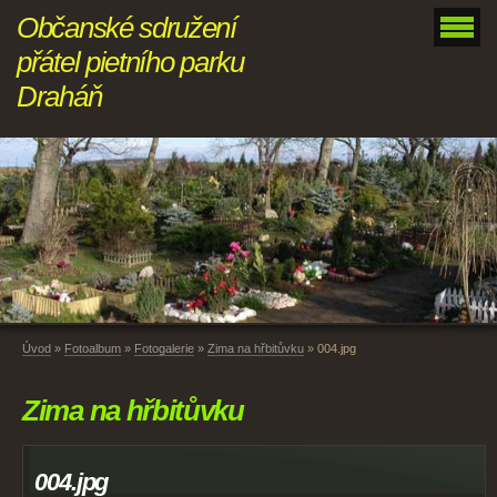
Občanské sdružení
přátel pietního parku
Draháň
Úvod
»
Fotoalbum
»
Fotogalerie
»
Zima na hřbitůvku
»
004.jpg
Zima na hřbitůvku
004.jpg