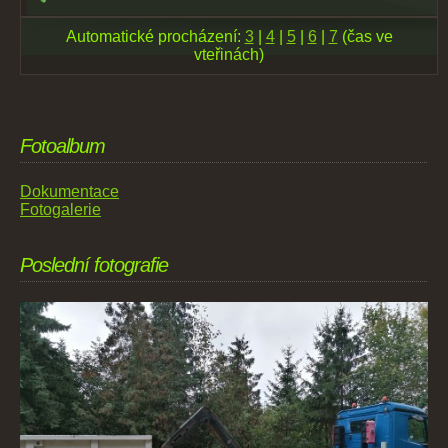
Automatické procházení:
3
|
4
|
5
|
6
|
7
(čas ve
vteřinách)
Fotoalbum
Dokumentace
Fotogalerie
Poslední fotografie