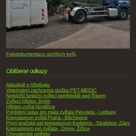
Fotodokumentace uschlých keřů
Oblíbené odkazy
Aktuálně o hřbitůvku
Veterinární záchranná služba PET-MEDIC
Nejbližší funkční zvířecí pohřebiště pod Řípem
Zvířecí hřbitov Jimlín
Hřbitov zvířat Niměřice
Pohřební ústav pro malá zvířata Pet-pieta - Letňany
Krematorium zvířat Praha - Běchovice
První pražské pet krematorium Kerberos - Strašnice, Zápy
Krematorium pro zvířata - Drnov, Žižice
Chovatelské potřeby