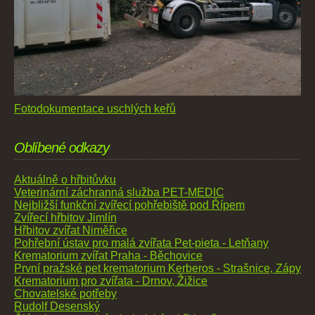
Fotodokumentace uschlých keřů
Oblíbené odkazy
Aktuálně o hřbitůvku
Veterinární záchranná služba PET-MEDIC
Nejbližší funkční zvířecí pohřebiště pod Řípem
Zvířecí hřbitov Jimlín
Hřbitov zvířat Niměřice
Pohřební ústav pro malá zvířata Pet-pieta - Letňany
Krematorium zvířat Praha - Běchovice
První pražské pet krematorium Kerberos - Strašnice, Zápy
Krematorium pro zvířata - Drnov, Žižice
Chovatelské potřeby
Rudolf Desenský