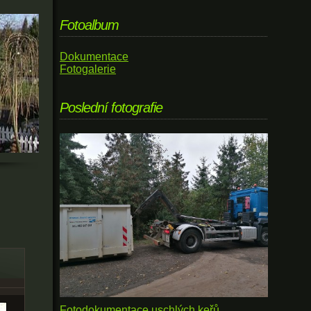
Fotoalbum
Dokumentace
Fotogalerie
Poslední fotografie
Fotodokumentace uschlých keřů