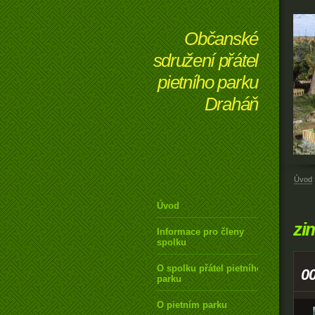
Občanské
sdružení přátel
pietního parku
Draháň
Úvod
Úvod
zi
Informace pro členy
spolku
O spolku přátel pietního
0
parku
O pietním parku