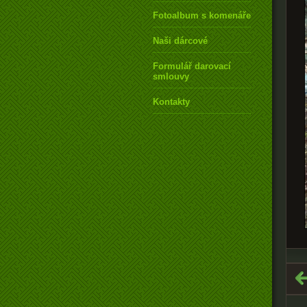
Fotoalbum s komenářem
Naši dárcové
Formulář darovací
smlouvy
Kontakty