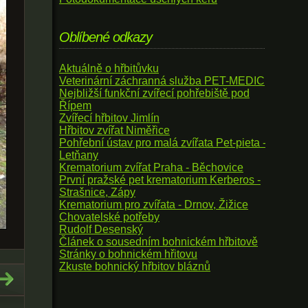
Oblíbené odkazy
Aktuálně o hřbitůvku
Veterinární záchranná služba PET-MEDIC
Nejbližší funkční zvířecí pohřebiště pod
Řípem
Zvířecí hřbitov Jimlín
Hřbitov zvířat Niměřice
Pohřební ústav pro malá zvířata Pet-pieta -
Letňany
Krematorium zvířat Praha - Běchovice
První pražské pet krematorium Kerberos -
Strašnice, Zápy
Krematorium pro zvířata - Drnov, Žižice
Chovatelské potřeby
Rudolf Desenský
Článek o sousedním bohnickém hřbitově
Stránky o bohnickém hřitovu
Zkuste bohnický hřbitov bláznů