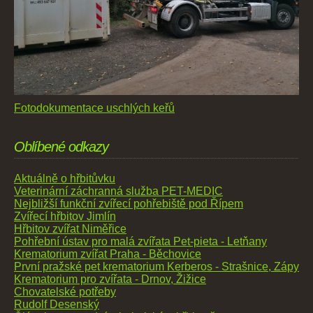
Fotodokumentace uschlých keřů
Oblíbené odkazy
Aktuálně o hřbitůvku
Veterinární záchranná služba PET-MEDIC
Nejbližší funkční zvířecí pohřebiště pod Řípem
Zvířecí hřbitov Jimlín
Hřbitov zvířat Niměřice
Pohřební ústav pro malá zvířata Pet-pieta - Letňany
Krematorium zvířat Praha - Běchovice
První pražské pet krematorium Kerberos - Strašnice, Zápy
Krematorium pro zvířata - Drnov, Žižice
Chovatelské potřeby
Rudolf Desenský