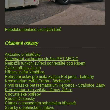
Fotodokumentace uschlých keřů
Oblíbené odkazy
Aktuálně o hřbitůvku
Veterinární záchranná služba PET-MEDIC
Nejbližší funkční zvířecí pohřebiště pod Řípem
Zvířecí hřbitov Jimlín
Hřbitov zvířat Niměřice
Pohřební ústav pro malá zvířata Pet-pieta - Letňany
Krematorium zvířat Praha - Běchovice
První pražské pet krematorium Kerberos - Strašnice, Zápy
Krematorium pro zvířata - Drnov, Žižice
Chovatelské potřeby
Rudolf Desenský
Článek o sousedním bohnickém hřbitově
Stránky o bohnickém hřitovu