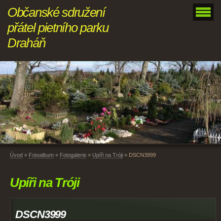
Občanské sdružení
přátel pietního parku
Draháň
Úvod
»
Fotoalbum
»
Fotogalerie
»
Upíři na Tróji
»
DSCN3999
Upíři na Tróji
DSCN3999