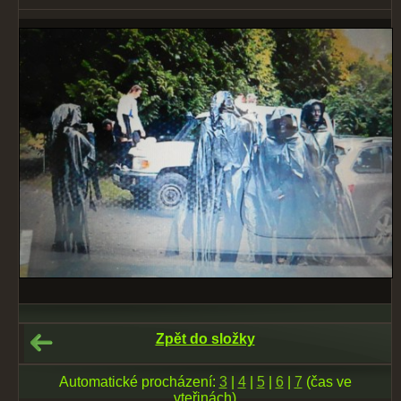
Zpět do složky
Automatické procházení:
3
|
4
|
5
|
6
|
7
(čas ve
vteřinách)