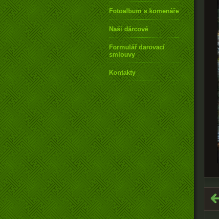
Fotoalbum s komenářem
Naši dárcové
Formulář darovací
smlouvy
Kontakty