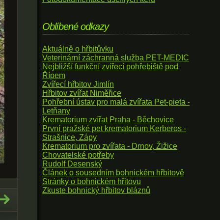
Oblíbené odkazy
Aktuálně o hřbitůvku
Veterinární záchranná služba PET-MEDIC
Nejbližší funkční zvířecí pohřebiště pod
Řípem
Zvířecí hřbitov Jimlín
Hřbitov zvířat Niměřice
Pohřební ústav pro malá zvířata Pet-pieta -
Letňany
Krematorium zvířat Praha - Běchovice
První pražské pet krematorium Kerberos -
Strašnice, Zápy
Krematorium pro zvířata - Drnov, Žižice
Chovatelské potřeby
Rudolf Desenský
Článek o sousedním bohnickém hřbitově
Stránky o bohnickém hřitovu
Zkuste bohnický hřbitov bláznů