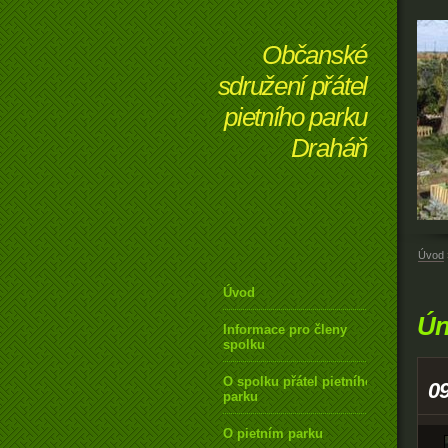
Občanské
sdružení přátel
pietního parku
Draháň
Úvod
Úvod
Ún
Informace pro členy
spolku
O spolku přátel pietního
09
parku
O pietním parku