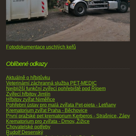
Fotodokumentace uschlých keřů
Oblíbené odkazy
Aktuálně o hřbitůvku
Veterinární záchranná služba PET-MEDIC
Nejbližší funkční zvířecí pohřebiště pod Řípem
Zvířecí hřbitov Jimlín
Hřbitov zvířat Niměřice
Pohřební ústav pro malá zvířata Pet-pieta - Letňany
Krematorium zvířat Praha - Běchovice
První pražské pet krematorium Kerberos - Strašnice, Zápy
Krematorium pro zvířata - Drnov, Žižice
Chovatelské potřeby
Rudolf Desenský