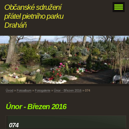
Občanské sdružení
přátel pietního parku
Draháň
Úvod
»
Fotoalbum
»
Fotogalerie
»
Únor - Březen 2016
»
074
Únor - Březen 2016
074