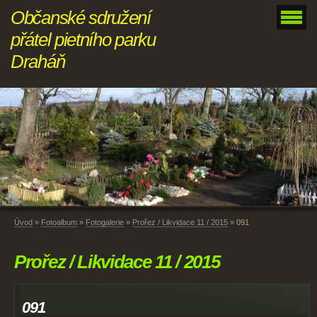
Občanské sdružení
přátel pietního parku
Draháň
Úvod
»
Fotoalbum
»
Fotogalerie
»
Prořez / Likvidace 11 / 2015
»
091
Prořez / Likvidace 11 / 2015
091