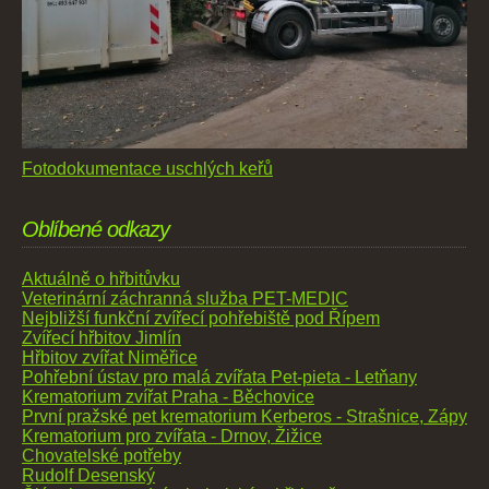
Fotodokumentace uschlých keřů
Oblíbené odkazy
Aktuálně o hřbitůvku
Veterinární záchranná služba PET-MEDIC
Nejbližší funkční zvířecí pohřebiště pod Řípem
Zvířecí hřbitov Jimlín
Hřbitov zvířat Niměřice
Pohřební ústav pro malá zvířata Pet-pieta - Letňany
Krematorium zvířat Praha - Běchovice
První pražské pet krematorium Kerberos - Strašnice, Zápy
Krematorium pro zvířata - Drnov, Žižice
Chovatelské potřeby
Rudolf Desenský