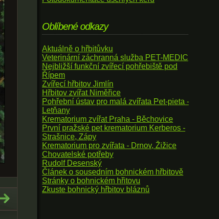
Oblíbené odkazy
Aktuálně o hřbitůvku
Veterinární záchranná služba PET-MEDIC
Nejbližší funkční zvířecí pohřebiště pod
Řípem
Zvířecí hřbitov Jimlín
Hřbitov zvířat Niměřice
Pohřební ústav pro malá zvířata Pet-pieta -
Letňany
Krematorium zvířat Praha - Běchovice
První pražské pet krematorium Kerberos -
Strašnice, Zápy
Krematorium pro zvířata - Drnov, Žižice
Chovatelské potřeby
Rudolf Desenský
Článek o sousedním bohnickém hřbitově
Stránky o bohnickém hřitovu
Zkuste bohnický hřbitov bláznů