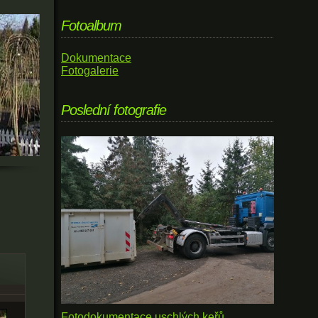
Fotoalbum
Dokumentace
Fotogalerie
Poslední fotografie
Fotodokumentace uschlých keřů