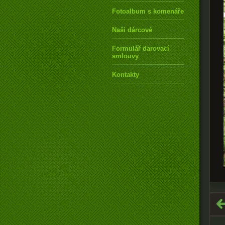
Fotoalbum s komenářem
Naši dárcové
Formulář darovací
smlouvy
Kontakty