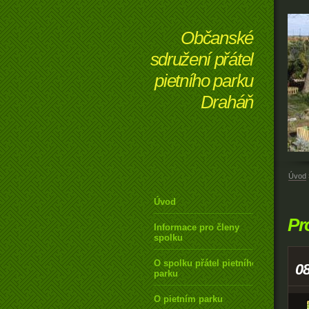
Občanské
sdružení přátel
pietního parku
Draháň
Úvod
Úvod
Pr
Informace pro členy
spolku
O spolku přátel pietního
0
parku
O pietním parku