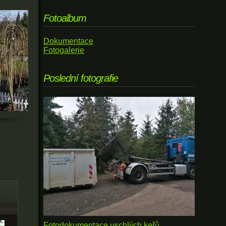
Fotoalbum
Dokumentace
Fotogalerie
Poslední fotografie
Fotodokumentace uschlých keřů