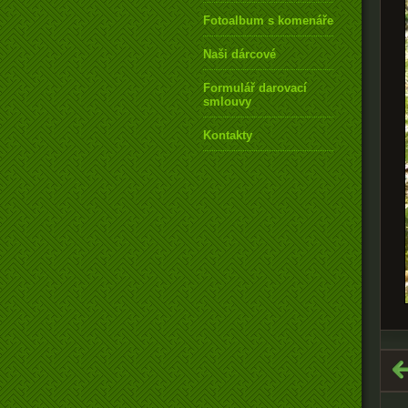
Fotoalbum s komenářem
Naši dárcové
Formulář darovací
smlouvy
Kontakty