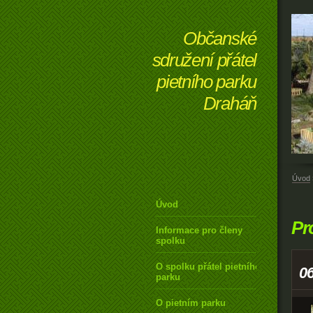
Občanské
sdružení přátel
pietního parku
Draháň
Úvod
Úvod
Pr
Informace pro členy
spolku
O spolku přátel pietního
0
parku
O pietním parku