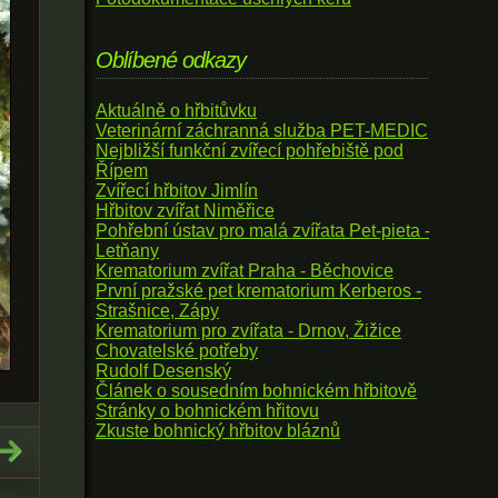
Oblíbené odkazy
Aktuálně o hřbitůvku
Veterinární záchranná služba PET-MEDIC
Nejbližší funkční zvířecí pohřebiště pod
Řípem
Zvířecí hřbitov Jimlín
Hřbitov zvířat Niměřice
Pohřební ústav pro malá zvířata Pet-pieta -
Letňany
Krematorium zvířat Praha - Běchovice
První pražské pet krematorium Kerberos -
Strašnice, Zápy
Krematorium pro zvířata - Drnov, Žižice
Chovatelské potřeby
Rudolf Desenský
Článek o sousedním bohnickém hřbitově
Stránky o bohnickém hřitovu
Zkuste bohnický hřbitov bláznů