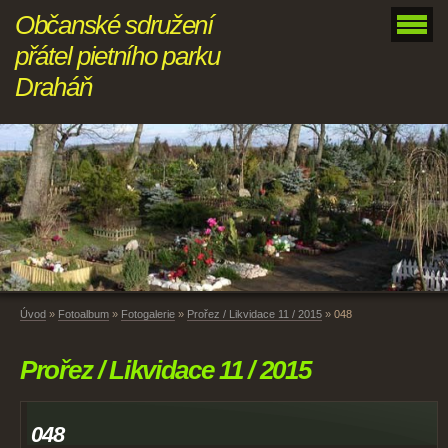
Občanské sdružení
přátel pietního parku
Draháň
Úvod
»
Fotoalbum
»
Fotogalerie
»
Prořez / Likvidace 11 / 2015
»
048
Prořez / Likvidace 11 / 2015
048