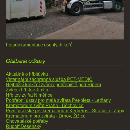
Fotodokumentace uschlých keřů
Oblíbené odkazy
Aktuálně o hřbitůvku
Veterinární záchranná služba PET-MEDIC
Nejbližší funkční zvířecí pohřebiště pod Řípem
Zvířecí hřbitov Jimlín
Hřbitov zvířat Niměřice
Pohřební ústav pro malá zvířata Pet-pieta - Letňany
Krematorium zvířat Praha - Běchovice
První pražské pet krematorium Kerberos - Strašnice, Zápy
Krematorium pro zvířata - Drnov, Žižice
Chovatelské potřeby
Rudolf Desenský