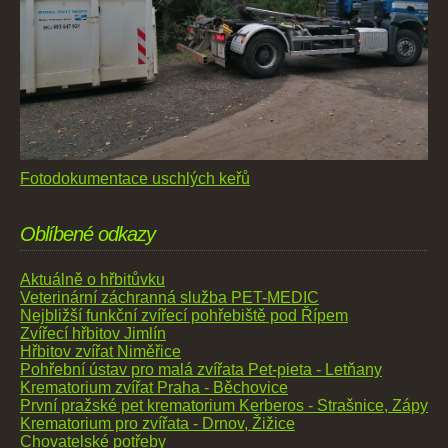
Fotodokumentace uschlých keřů
Oblíbené odkazy
Aktuálně o hřbitůvku
Veterinární záchranná služba PET-MEDIC
Nejbližší funkční zvířecí pohřebiště pod Řípem
Zvířecí hřbitov Jimlín
Hřbitov zvířat Niměřice
Pohřební ústav pro malá zvířata Pet-pieta - Letňany
Krematorium zvířat Praha - Běchovice
První pražské pet krematorium Kerberos - Strašnice, Zápy
Krematorium pro zvířata - Drnov, Žižice
Chovatelské potřeby