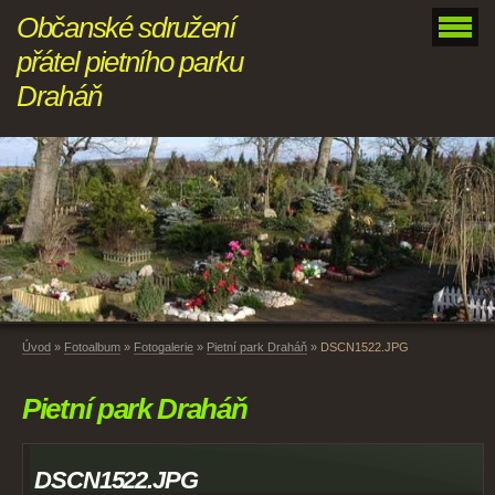
Občanské sdružení
přátel pietního parku
Draháň
Úvod
»
Fotoalbum
»
Fotogalerie
»
Pietní park Draháň
»
DSCN1522.JPG
Pietní park Draháň
DSCN1522.JPG