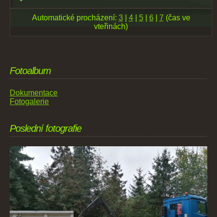
Automatické procházení:
3
|
4
|
5
|
6
|
7
(čas ve
vteřinách)
Fotoalbum
Dokumentace
Fotogalerie
Poslední fotografie