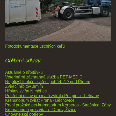
Fotodokumentace uschlých keřů
Oblíbené odkazy
Aktuálně o hřbitůvku
Veterinární záchranná služba PET-MEDIC
Nejbližší funkční zvířecí pohřebiště pod Řípem
Zvířecí hřbitov Jimlín
Hřbitov zvířat Niměřice
Pohřební ústav pro malá zvířata Pet-pieta - Letňany
Krematorium zvířat Praha - Běchovice
První pražské pet krematorium Kerberos - Strašnice, Zápy
Krematorium pro zvířata - Drnov, Žižice
Chovatelské potřeby