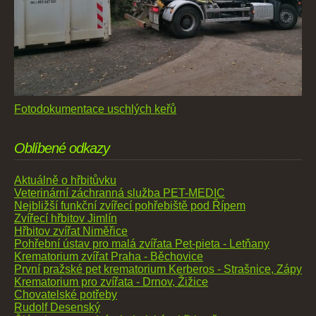
Fotodokumentace uschlých keřů
Oblíbené odkazy
Aktuálně o hřbitůvku
Veterinární záchranná služba PET-MEDIC
Nejbližší funkční zvířecí pohřebiště pod Řípem
Zvířecí hřbitov Jimlín
Hřbitov zvířat Niměřice
Pohřební ústav pro malá zvířata Pet-pieta - Letňany
Krematorium zvířat Praha - Běchovice
První pražské pet krematorium Kerberos - Strašnice, Zápy
Krematorium pro zvířata - Drnov, Žižice
Chovatelské potřeby
Rudolf Desenský