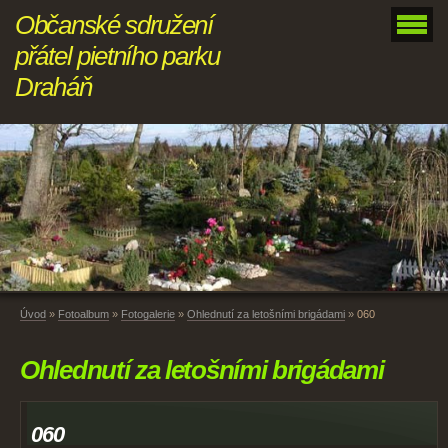
Občanské sdružení
přátel pietního parku
Draháň
Úvod
»
Fotoalbum
»
Fotogalerie
»
Ohlednutí za letošními brigádami
»
060
Ohlednutí za letošními brigádami
060