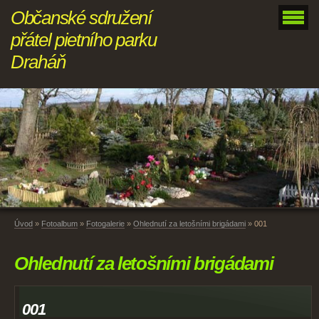
Občanské sdružení
přátel pietního parku
Draháň
Úvod
»
Fotoalbum
»
Fotogalerie
»
Ohlednutí za letošními brigádami
»
001
Ohlednutí za letošními brigádami
001