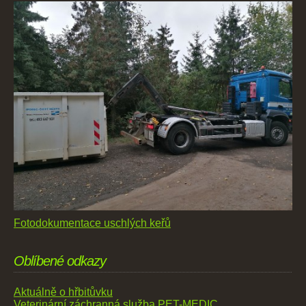
Fotodokumentace uschlých keřů
Oblíbené odkazy
Aktuálně o hřbitůvku
Veterinární záchranná služba PET-MEDIC