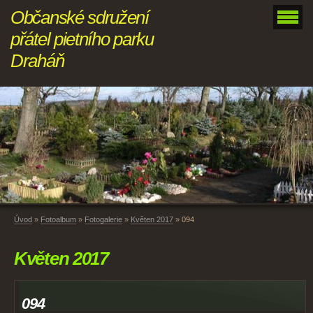
Občanské sdružení
přátel pietního parku
Draháň
Úvod
»
Fotoalbum
»
Fotogalerie
»
Květen 2017
»
094
Květen 2017
094