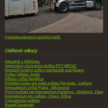
Fotodokumentace uschlých keřů
Oblíbené odkazy
Aktuálně o hřbitůvku
Veterinární záchranná služba PET-MEDIC
Nejbližší funkční zvířecí pohřebiště pod Řípem
Zvířecí hřbitov Jimlín
Hřbitov zvířat Niměřice
Pohřební ústav pro malá zvířata Pet-pieta - Letňany
Krematorium zvířat Praha - Běchovice
První pražské pet krematorium Kerberos - Strašnice, Zápy
Krematorium pro zvířata - Drnov, Žižice
Chovatelské potřeby
Rudolf Desenský