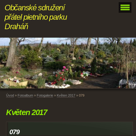
Občanské sdružení
přátel pietního parku
Draháň
Úvod
»
Fotoalbum
»
Fotogalerie
»
Květen 2017
»
079
Květen 2017
079