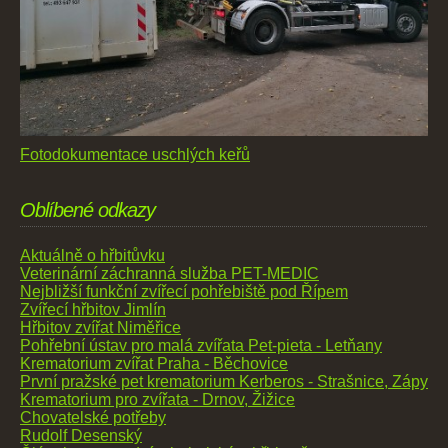
Fotodokumentace uschlých keřů
Oblíbené odkazy
Aktuálně o hřbitůvku
Veterinární záchranná služba PET-MEDIC
Nejbližší funkční zvířecí pohřebiště pod Řípem
Zvířecí hřbitov Jimlín
Hřbitov zvířat Niměřice
Pohřební ústav pro malá zvířata Pet-pieta - Letňany
Krematorium zvířat Praha - Běchovice
První pražské pet krematorium Kerberos - Strašnice, Zápy
Krematorium pro zvířata - Drnov, Žižice
Chovatelské potřeby
Rudolf Desenský