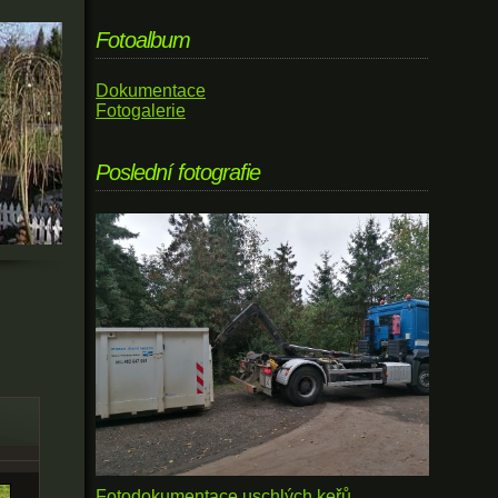
Fotoalbum
Dokumentace
Fotogalerie
Poslední fotografie
Fotodokumentace uschlých keřů