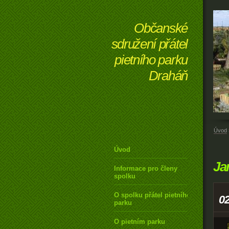
Občanské
sdružení přátel
pietního parku
Draháň
Úvod
Úvod
Ja
Informace pro členy
spolku
O spolku přátel pietního
0
parku
O pietním parku