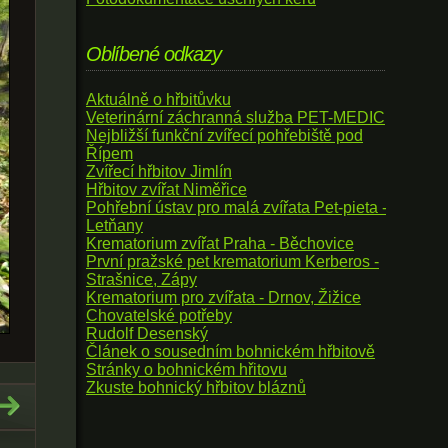
Oblíbené odkazy
Aktuálně o hřbitůvku
Veterinární záchranná služba PET-MEDIC
Nejbližší funkční zvířecí pohřebiště pod
Řípem
Zvířecí hřbitov Jimlín
Hřbitov zvířat Niměřice
Pohřební ústav pro malá zvířata Pet-pieta -
Letňany
Krematorium zvířat Praha - Běchovice
První pražské pet krematorium Kerberos -
Strašnice, Zápy
Krematorium pro zvířata - Drnov, Žižice
Chovatelské potřeby
Rudolf Desenský
Článek o sousedním bohnickém hřbitově
Stránky o bohnickém hřitovu
Zkuste bohnický hřbitov bláznů