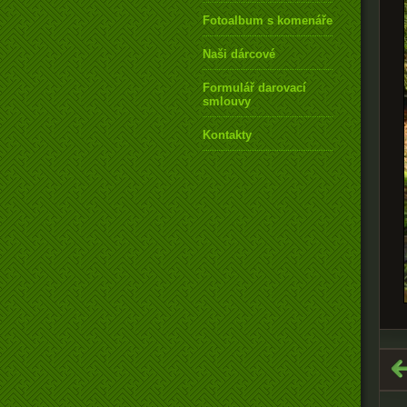
Fotoalbum s komenářem
Naši dárcové
Formulář darovací
smlouvy
Kontakty