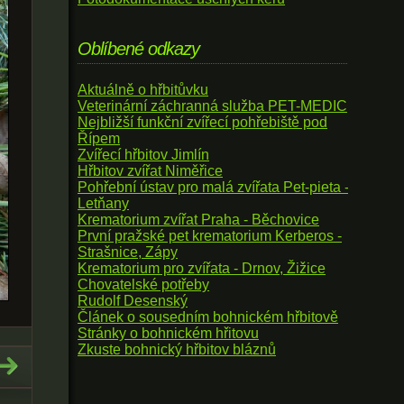
Oblíbené odkazy
Aktuálně o hřbitůvku
Veterinární záchranná služba PET-MEDIC
Nejbližší funkční zvířecí pohřebiště pod
Řípem
Zvířecí hřbitov Jimlín
Hřbitov zvířat Niměřice
Pohřební ústav pro malá zvířata Pet-pieta -
Letňany
Krematorium zvířat Praha - Běchovice
První pražské pet krematorium Kerberos -
Strašnice, Zápy
Krematorium pro zvířata - Drnov, Žižice
Chovatelské potřeby
Rudolf Desenský
Článek o sousedním bohnickém hřbitově
Stránky o bohnickém hřitovu
Zkuste bohnický hřbitov bláznů