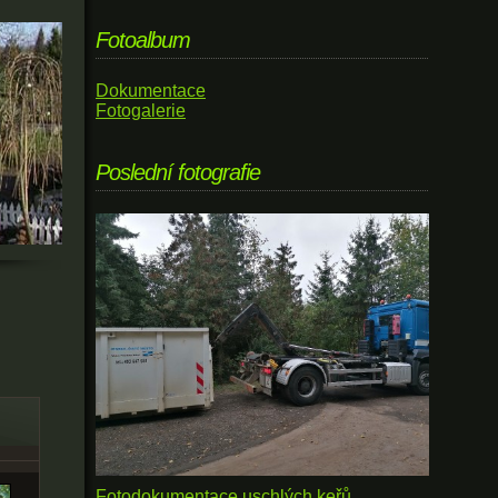
Fotoalbum
Dokumentace
Fotogalerie
Poslední fotografie
Fotodokumentace uschlých keřů