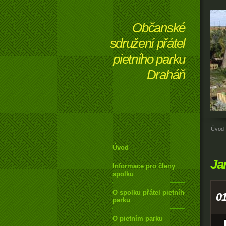
Občanské
sdružení přátel
pietního parku
Draháň
Úvod
Úvod
Ja
Informace pro členy
spolku
O spolku přátel pietního
0
parku
O pietním parku