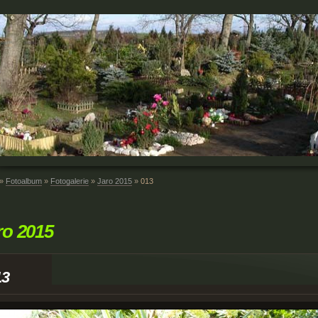
»
Fotoalbum
»
Fotogalerie
»
Jaro 2015
»
013
ro 2015
13