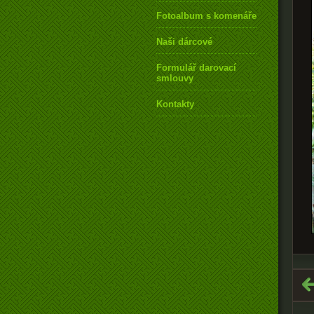
Fotoalbum s komenářem
Naši dárcové
Formulář darovací
smlouvy
Kontakty