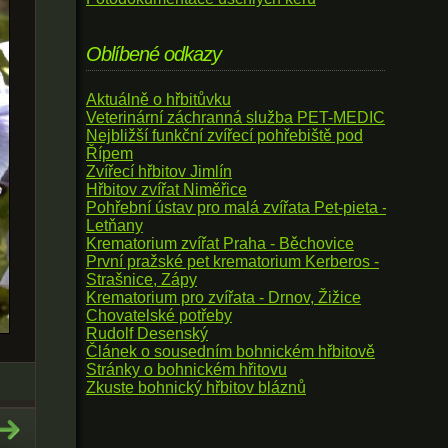
Oblíbené odkazy
Aktuálně o hřbitůvku
Veterinární záchranná služba PET-MEDIC
Nejbližší funkční zvířecí pohřebiště pod
Řípem
Zvířecí hřbitov Jimlín
Hřbitov zvířat Niměřice
Pohřební ústav pro malá zvířata Pet-pieta -
Letňany
Krematorium zvířat Praha - Běchovice
První pražské pet krematorium Kerberos -
Strašnice, Zápy
Krematorium pro zvířata - Drnov, Žižice
Chovatelské potřeby
Rudolf Desenský
Článek o sousedním bohnickém hřbitově
Stránky o bohnickém hřitovu
Zkuste bohnický hřbitov bláznů