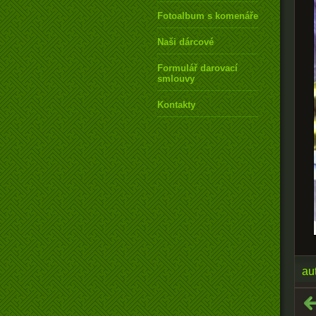
Fotoalbum s komenářem
Naši dárcové
Formulář darovací
smlouvy
Kontakty
au