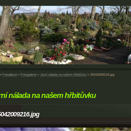
»
Fotoalbum
»
Fotogalerie
»
Jarní nálada na našem hřbitůvku
»
25042009216.jpg
rní nálada na našem hřbitůvku
5042009216.jpg