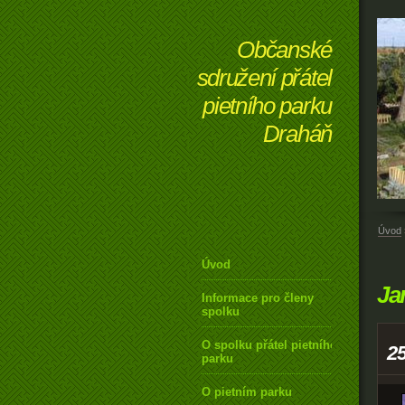
Občanské
sdružení přátel
pietního parku
Draháň
Úvod
Úvod
Ja
Informace pro členy
spolku
O spolku přátel pietního
2
parku
O pietním parku