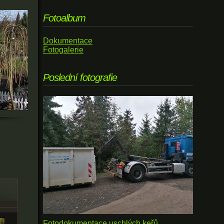
Fotoalbum
Dokumentace
Fotogalerie
Poslední fotografie
Fotodokumentace uschlých keřů