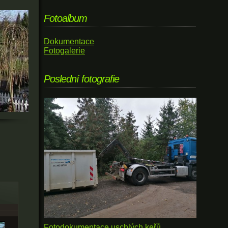
Fotoalbum
Dokumentace
Fotogalerie
Poslední fotografie
Fotodokumentace uschlých keřů