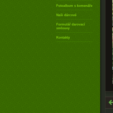
Fotoalbum s komenářem
Naši dárcové
Formulář darovací
smlouvy
Kontakty