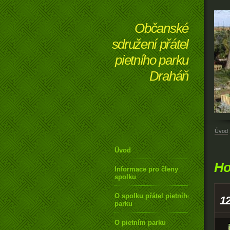
Občanské
sdružení přátel
pietního parku
Draháň
Úvod
Úvod
Ho
Informace pro členy
spolku
O spolku přátel pietního
1
parku
O pietním parku