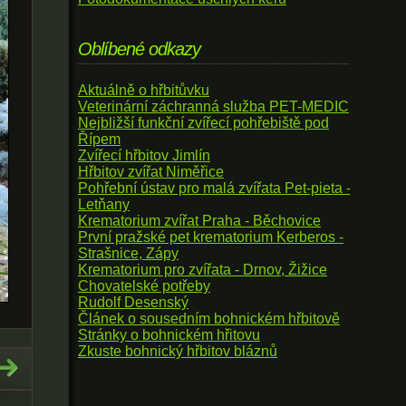
Oblíbené odkazy
Aktuálně o hřbitůvku
Veterinární záchranná služba PET-MEDIC
Nejbližší funkční zvířecí pohřebiště pod
Řípem
Zvířecí hřbitov Jimlín
Hřbitov zvířat Niměřice
Pohřební ústav pro malá zvířata Pet-pieta -
Letňany
Krematorium zvířat Praha - Běchovice
První pražské pet krematorium Kerberos -
Strašnice, Zápy
Krematorium pro zvířata - Drnov, Žižice
Chovatelské potřeby
Rudolf Desenský
Článek o sousedním bohnickém hřbitově
Stránky o bohnickém hřitovu
Zkuste bohnický hřbitov bláznů