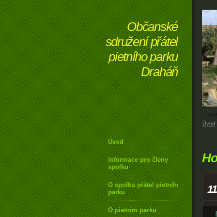
Občanské
sdružení přátel
pietního parku
Draháň
Úvod
Úvod
Ho
Informace pro členy
spolku
O spolku přátel pietního
1
parku
O pietním parku