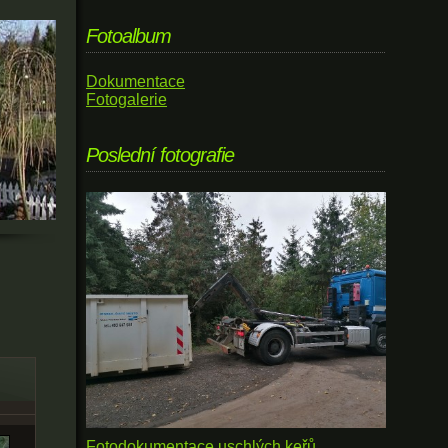
Fotoalbum
Dokumentace
Fotogalerie
Poslední fotografie
Fotodokumentace uschlých keřů