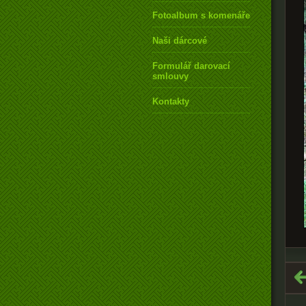
Fotoalbum s komenářem
Naši dárcové
Formulář darovací
smlouvy
Kontakty