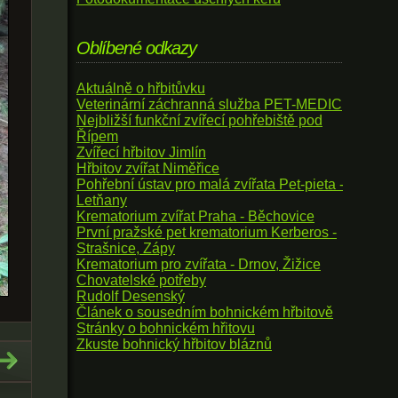
Oblíbené odkazy
Aktuálně o hřbitůvku
Veterinární záchranná služba PET-MEDIC
Nejbližší funkční zvířecí pohřebiště pod
Řípem
Zvířecí hřbitov Jimlín
Hřbitov zvířat Niměřice
Pohřební ústav pro malá zvířata Pet-pieta -
Letňany
Krematorium zvířat Praha - Běchovice
První pražské pet krematorium Kerberos -
Strašnice, Zápy
Krematorium pro zvířata - Drnov, Žižice
Chovatelské potřeby
Rudolf Desenský
Článek o sousedním bohnickém hřbitově
Stránky o bohnickém hřitovu
Zkuste bohnický hřbitov bláznů