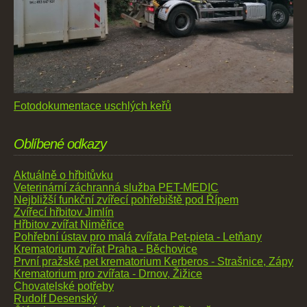
Fotodokumentace uschlých keřů
Oblíbené odkazy
Aktuálně o hřbitůvku
Veterinární záchranná služba PET-MEDIC
Nejbližší funkční zvířecí pohřebiště pod Řípem
Zvířecí hřbitov Jimlín
Hřbitov zvířat Niměřice
Pohřební ústav pro malá zvířata Pet-pieta - Letňany
Krematorium zvířat Praha - Běchovice
První pražské pet krematorium Kerberos - Strašnice, Zápy
Krematorium pro zvířata - Drnov, Žižice
Chovatelské potřeby
Rudolf Desenský