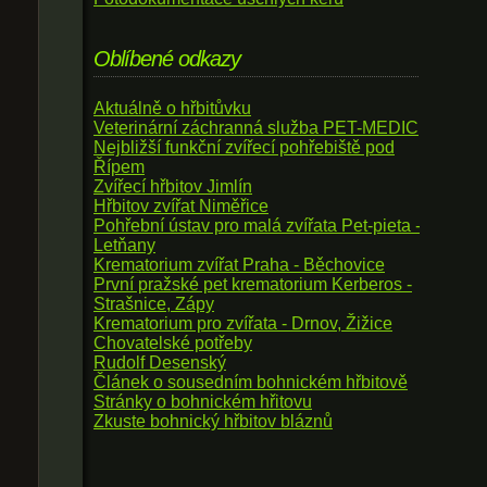
Oblíbené odkazy
Aktuálně o hřbitůvku
Veterinární záchranná služba PET-MEDIC
Nejbližší funkční zvířecí pohřebiště pod
Řípem
Zvířecí hřbitov Jimlín
Hřbitov zvířat Niměřice
Pohřební ústav pro malá zvířata Pet-pieta -
Letňany
Krematorium zvířat Praha - Běchovice
První pražské pet krematorium Kerberos -
Strašnice, Zápy
Krematorium pro zvířata - Drnov, Žižice
Chovatelské potřeby
Rudolf Desenský
Článek o sousedním bohnickém hřbitově
Stránky o bohnickém hřitovu
Zkuste bohnický hřbitov bláznů