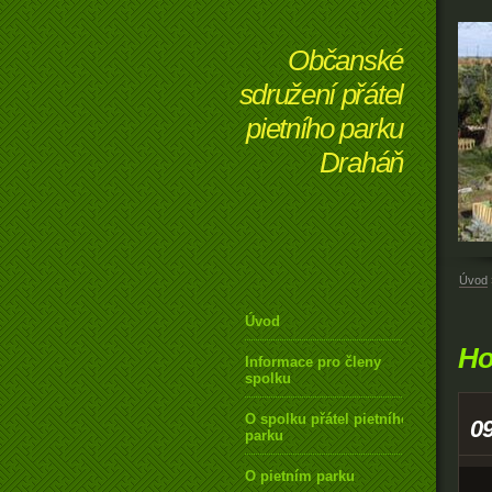
Občanské
sdružení přátel
pietního parku
Draháň
Úvod
Úvod
Ho
Informace pro členy
spolku
O spolku přátel pietního
0
parku
O pietním parku