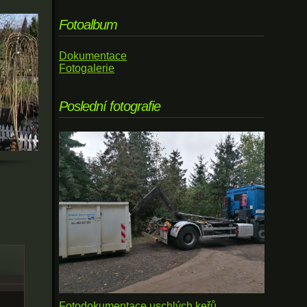
Fotoalbum
Dokumentace
Fotogalerie
Poslední fotografie
Fotodokumentace uschlých keřů