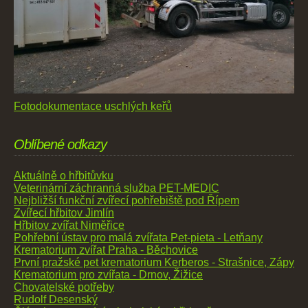
Fotodokumentace uschlých keřů
Oblíbené odkazy
Aktuálně o hřbitůvku
Veterinární záchranná služba PET-MEDIC
Nejbližší funkční zvířecí pohřebiště pod Řípem
Zvířecí hřbitov Jimlín
Hřbitov zvířat Niměřice
Pohřební ústav pro malá zvířata Pet-pieta - Letňany
Krematorium zvířat Praha - Běchovice
První pražské pet krematorium Kerberos - Strašnice, Zápy
Krematorium pro zvířata - Drnov, Žižice
Chovatelské potřeby
Rudolf Desenský