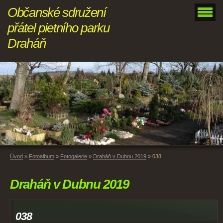
Občanské sdružení
přátel pietního parku
Draháň
Úvod
»
Fotoalbum
»
Fotogalerie
»
Draháň v Dubnu 2019
»
038
Draháň v Dubnu 2019
038