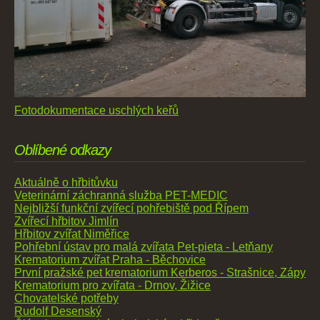
Fotodokumentace uschlých keřů
Oblíbené odkazy
Aktuálně o hřbitůvku
Veterinární záchranná služba PET-MEDIC
Nejbližší funkční zvířecí pohřebiště pod Řípem
Zvířecí hřbitov Jimlín
Hřbitov zvířat Niměřice
Pohřební ústav pro malá zvířata Pet-pieta - Letňany
Krematorium zvířat Praha - Běchovice
První pražské pet krematorium Kerberos - Strašnice, Zápy
Krematorium pro zvířata - Drnov, Žižice
Chovatelské potřeby
Rudolf Desenský