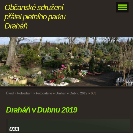
Občanské sdružení
přátel pietního parku
Draháň
Úvod
»
Fotoalbum
»
Fotogalerie
»
Draháň v Dubnu 2019
»
033
Draháň v Dubnu 2019
033