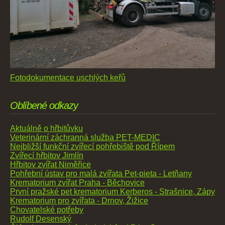
Fotodokumentace uschlých keřů
Oblíbené odkazy
Aktuálně o hřbitůvku
Veterinární záchranná služba PET-MEDIC
Nejbližší funkční zvířecí pohřebiště pod Řípem
Zvířecí hřbitov Jimlín
Hřbitov zvířat Niměřice
Pohřební ústav pro malá zvířata Pet-pieta - Letňany
Krematorium zvířat Praha - Běchovice
První pražské pet krematorium Kerberos - Strašnice, Zápy
Krematorium pro zvířata - Drnov, Žižice
Chovatelské potřeby
Rudolf Desenský