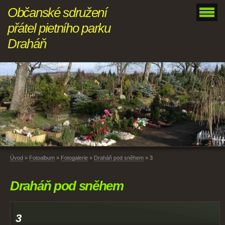
Občanské sdružení
přátel pietního parku
Draháň
Úvod
»
Fotoalbum
»
Fotogalerie
»
Draháň pod sněhem
»
3
Draháň pod sněhem
3