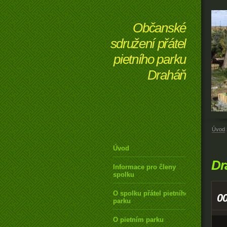
Občanské
sdružení přátel
pietního parku
Draháň
Úvod
Úvod
Dr
Informace pro členy
spolku
O spolku přátel pietního
0
parku
O pietním parku