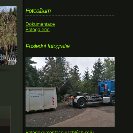
Fotoalbum
Dokumentace
Fotogalerie
Poslední fotografie
Fotodokumentace uschlých keřů