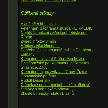
Oblíbené odkazy
Aktuálně o hřbitůvku
Veterinární záchranná služba PET-MEDIC
Nejbližší funkční zvířecí pohřebiště pod
Řípem
Zvířecí hřbitov Jimlín
Hřbitov zvířat Niměřice
Pohřební ústav pro malá zvířata Pet-pieta -
Letňany
Krematorium zvířat Praha - Běchovice
První pražské pet krematorium Kerberos -
Strašnice, Zápy
Krematorium pro zvířata - Drnov, Žižice
Chovatelské potřeby
Rudolf Desenský
Článek o sousedním bohnickém hřbitově
Stránky o bohnickém hřitovu
Zkuste bohnický hřbitov bláznů