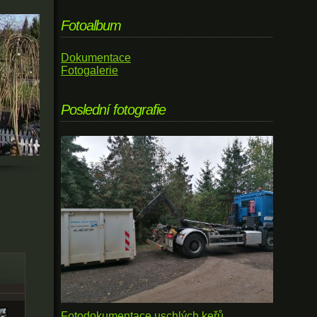
Fotoalbum
Dokumentace
Fotogalerie
Poslední fotografie
Fotodokumentace uschlých keřů