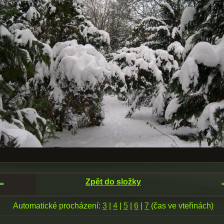
Zpět do složky
Automatické procházení:
3
|
4
|
5
|
6
|
7
(čas ve vteřinách)