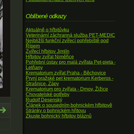
Oblíbené odkazy
Aktuálně o hřbitůvku
Veterinární záchranná služba PET-MEDIC
Nejbližší funkční zvířecí pohřebiště pod
Řípem
Zvířecí hřbitov Jimlín
Hřbitov zvířat Niměřice
Pohřební ústav pro malá zvířata Pet-pieta -
Letňany
Krematorium zvířat Praha - Běchovice
První pražské pet krematorium Kerberos -
Strašnice, Zápy
Krematorium pro zvířata - Drnov, Žižice
Chovatelské potřeby
Rudolf Desenský
Článek o sousedním bohnickém hřbitově
Stránky o bohnickém hřitovu
Zkuste bohnický hřbitov bláznů