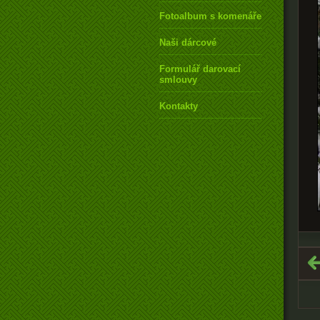
Fotoalbum s komenářem
Naši dárcové
Formulář darovací
smlouvy
Kontakty