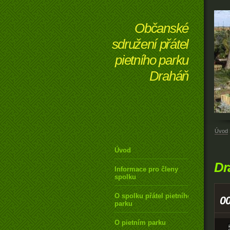
Občanské
sdružení přátel
pietního parku
Draháň
Úvod
Úvod
Dr
Informace pro členy
spolku
O spolku přátel pietního
0
parku
O pietním parku