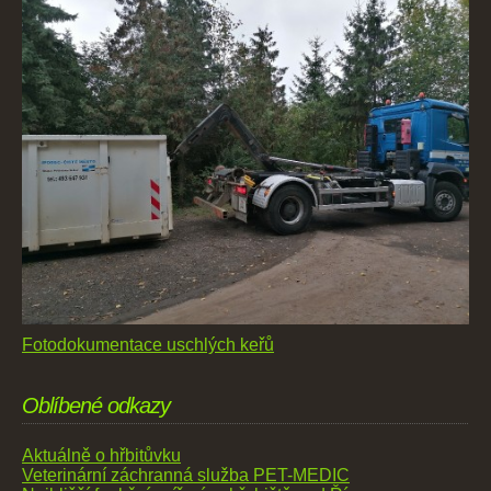
Fotodokumentace uschlých keřů
Oblíbené odkazy
Aktuálně o hřbitůvku
Veterinární záchranná služba PET-MEDIC