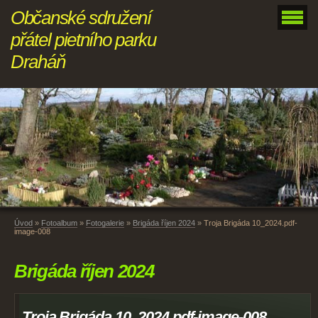
Občanské sdružení
přátel pietního parku
Draháň
Úvod
»
Fotoalbum
»
Fotogalerie
»
Brigáda říjen 2024
»
Troja Brigáda 10_2024.pdf-
image-008
Brigáda říjen 2024
Troja Brigáda 10_2024.pdf-image-008