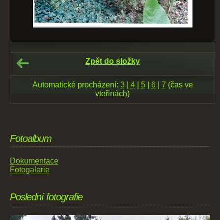
Zpět do složky
Automatické procházení:
3
|
4
|
5
|
6
|
7
(čas ve
vteřinách)
Fotoalbum
Dokumentace
Fotogalerie
Poslední fotografie