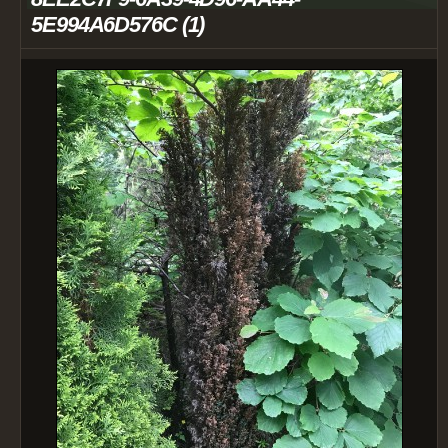
5E994A6D576C (1)