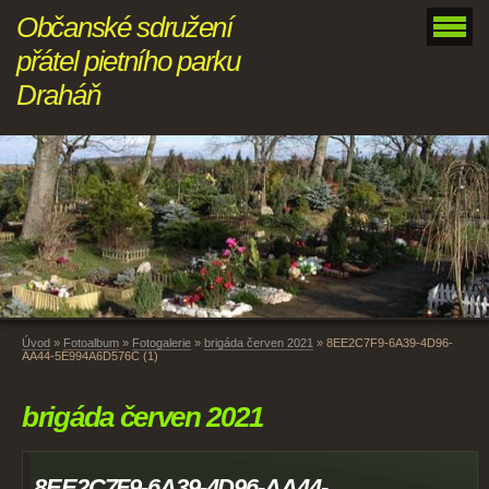
Občanské sdružení
přátel pietního parku
Draháň
Úvod
»
Fotoalbum
»
Fotogalerie
»
brigáda červen 2021
»
8EE2C7F9-6A39-4D96-
AA44-5E994A6D576C (1)
brigáda červen 2021
8EE2C7F9-6A39-4D96-AA44-