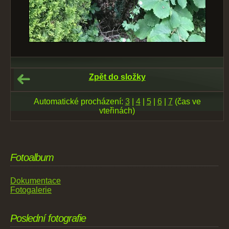
Zpět do složky
Automatické procházení:
3
|
4
|
5
|
6
|
7
(čas ve
vteřinách)
Fotoalbum
Dokumentace
Fotogalerie
Poslední fotografie