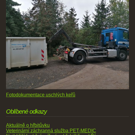
Fotodokumentace uschlých keřů
Oblíbené odkazy
Aktuálně o hřbitůvku
Veterinární záchranná služba PET-MEDIC