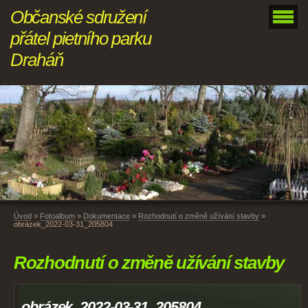
Občanské sdružení
přátel pietního parku
Draháň
Úvod
»
Fotoalbum
»
Dokumentace
»
Rozhodnutí o změně užívání stavby
»
obrázek_2022-03-31_205804
Rozhodnutí o změně užívání stavby
obrázek_2022-03-31_205804