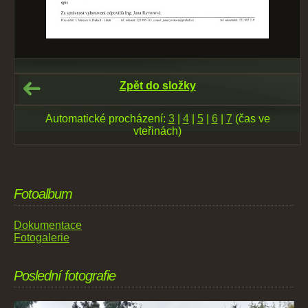
Zpět do složky
Automatické procházení:
3
|
4
|
5
|
6
|
7
(čas ve
vteřinách)
Fotoalbum
Dokumentace
Fotogalerie
Poslední fotografie