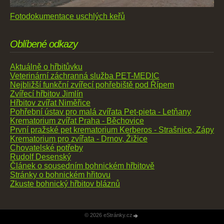
Fotodokumentace uschlých keřů
Oblíbené odkazy
Aktuálně o hřbitůvku
Veterinární záchranná služba PET-MEDIC
Nejbližší funkční zvířecí pohřebiště pod Řípem
Zvířecí hřbitov Jimlín
Hřbitov zvířat Niměřice
Pohřební ústav pro malá zvířata Pet-pieta - Letňany
Krematorium zvířat Praha - Běchovice
První pražské pet krematorium Kerberos - Strašnice, Zápy
Krematorium pro zvířata - Drnov, Žižice
Chovatelské potřeby
Rudolf Desenský
Článek o sousedním bohnickém hřbitově
Stránky o bohnickém hřitovu
Zkuste bohnický hřbitov bláznů
© 2026 eStránky.cz