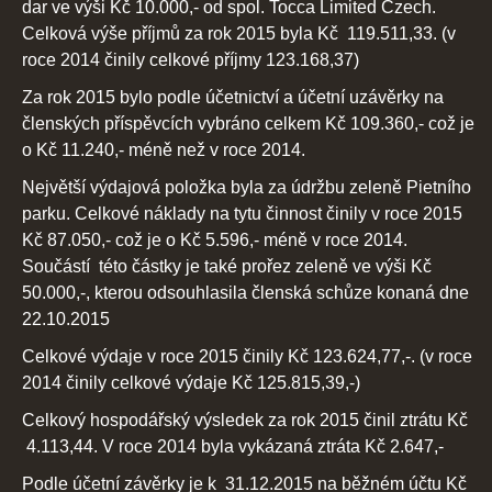
dar ve výši Kč 10.000,- od spol. Tocca Limited Czech.
Celková výše příjmů za rok 2015 byla Kč 119.511,33. (v
roce 2014 činily celkové příjmy 123.168,37)
Za rok 2015 bylo podle účetnictví a účetní uzávěrky na
členských příspěvcích vybráno celkem Kč 109.360,- což je
o Kč 11.240,- méně než v roce 2014.
Největší výdajová položka byla za údržbu zeleně Pietního
parku. Celkové náklady na tytu činnost činily v roce 2015
Kč 87.050,- což je o Kč 5.596,- méně v roce 2014.
Součástí této částky je také prořez zeleně ve výši Kč
50.000,-, kterou odsouhlasila členská schůze konaná dne
22.10.2015
Celkové výdaje v roce 2015 činily Kč 123.624,77,-. (v roce
2014 činily celkové výdaje Kč 125.815,39,-)
Celkový hospodářský výsledek za rok 2015 činil ztrátu Kč
4.113,44. V roce 2014 byla vykázaná ztráta Kč 2.647,-
Podle účetní závěrky je k 31.12.2015 na běžném účtu Kč