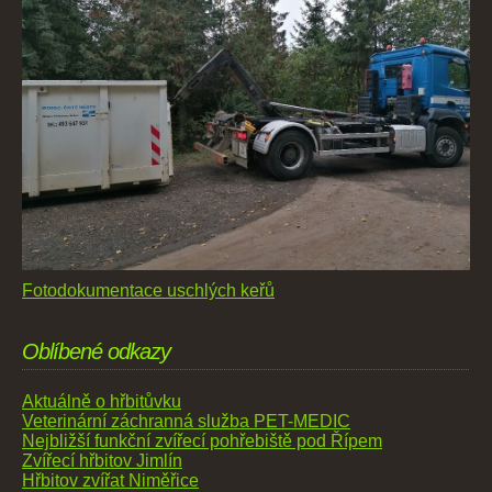
Fotodokumentace uschlých keřů
Oblíbené odkazy
Aktuálně o hřbitůvku
Veterinární záchranná služba PET-MEDIC
Nejbližší funkční zvířecí pohřebiště pod Řípem
Zvířecí hřbitov Jimlín
Hřbitov zvířat Niměřice