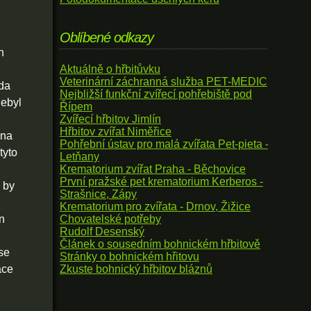
Oblíbené odkazy
h
Aktuálně o hřbitůvku
Veterinární záchranná služba PET-MEDIC
oda
Nejbližší funkční zvířecí pohřebiště pod
nebyl
Řípem
Zvířecí hřbitov Jimlín
Hřbitov zvířat Niměřice
 na
Pohřební ústav pro malá zvířata Pet-pieta -
tyto
Letňany
Krematorium zvířat Praha - Běchovice
První pražské pet krematorium Kerberos -
 by
Strašnice, Zápy
Krematorium pro zvířata - Drnov, Žižice
en
Chovatelské potřeby
Rudolf Desenský
Článek o sousedním bohnickém hřbitově
se
Stránky o bohnickém hřitovu
ace
Zkuste bohnický hřbitov bláznů