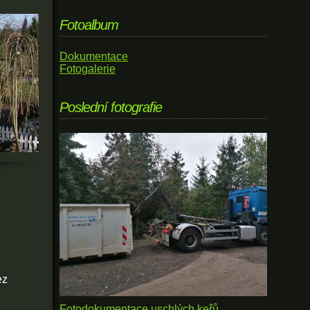
Fotoalbum
Dokumentace
Fotogalerie
Poslední fotografie
ez
Fotodokumentace uschlých keřů