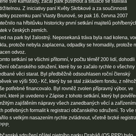
ené své kamarády, začal park pustnout a situace se stávala
ržitelnou. Z iniciativy paní Květy Skrbkové a za součinnosti
telky pozemku paní Vlasty Brunové, se pak 16. června 2007
tečnilo na hřbitůvku historicky první setkání majitelů pohřbenýc
átek v českých zemích.
ed na park byl žalostný. Neposekaná tráva byla nad kolena, v
kla, protože nebyla zaplacena, odpadky se hromadily, protože 
acen odvoz.
omto setkání se všichni přítomní, v počtu téměř 200 lidí, dohodli
žení občanského sdružení, které by se začalo rychle o všechny 
dbané věci starat. Byl předběžně odsouhlasen roční členský
pěvek ve výši 500,- Kč, který by se stal základem fondu, z něhož
še potřebné financovalo. Byl rovněž zvolen přípravný výbor, ve
ení, které je uvedeno v Zápise z tohoto setkání, který byl pověř
žitým zajištěním nápravy všech zanedbaných věcí a zařízením
h potřebných formalit k registraci občanského sdružení. To vše 
řilo s velkým nasazením rychle zvládnout, včetně brzké registr
PPP.
bčanské sdružení přátel pietního parku Draháň (OS PPP) bylo