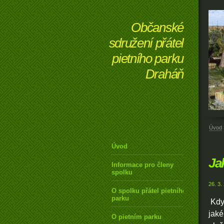
Občanské
sdružení přátel
pietního parku
Draháň
Úvod
Úvod
Ja
Informace pro členy
spolku
26. 3.
O spolku přátel pietního
parku
Kdy
jaké
O pietním parku