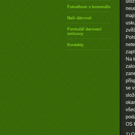
ulož
Fotoalbum s komenářem
neud
maji
Naši dárcové
usku
Formulář darovací
zvíř
smlouvy
Pohl
nete
Kontakty
zapl
Na t
zalo
zane
přís
se v
slož
okam
všec
poda
OS 
1) O