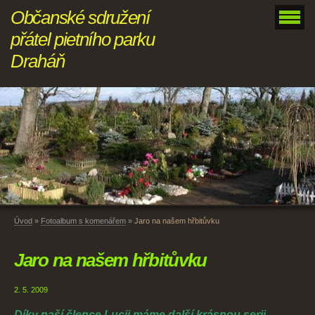
Občanské sdružení
přátel pietního parku
Draháň
Úvod
»
Fotoalbum s komenářem
»
Jaro na našem hřbitůvku
Jaro na našem hřbitůvku
2. 5. 2009
Díky naší člence Lucii máme další krásnou serii