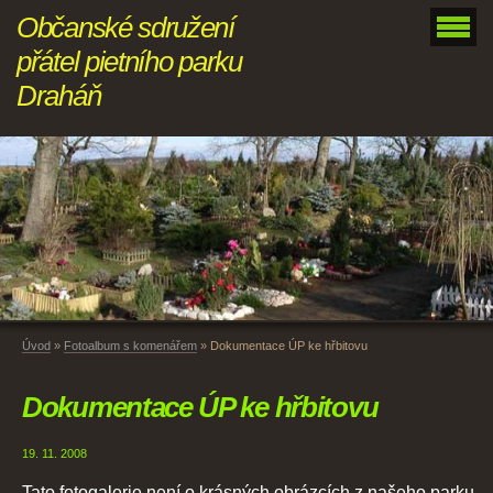
Občanské sdružení
přátel pietního parku
Draháň
Úvod
»
Fotoalbum s komenářem
»
Dokumentace ÚP ke hřbitovu
Dokumentace ÚP ke hřbitovu
19. 11. 2008
Tato fotogalerie není o krásných obrázcích z našeho parku.